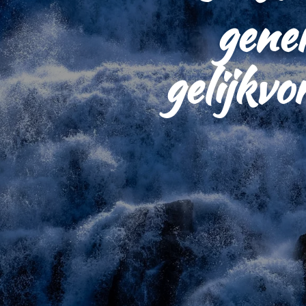
gener
gelijkvo