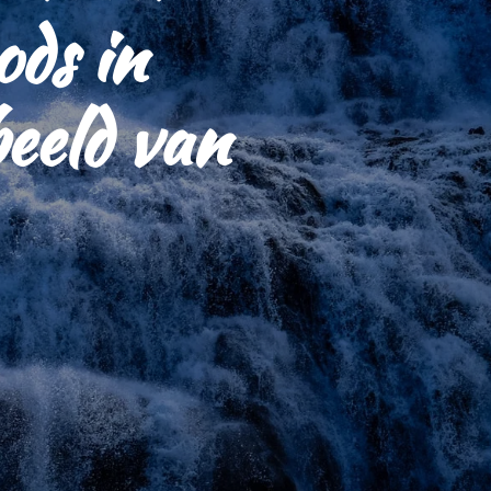
ods in
beeld van