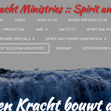
acht Ministries :: Spirit 
OP
VIDEO
VIDEO PLUS
MISSIE PARTNER CLUB
PROJECTEN
ANBI
SALTO TV
SPIRIT AND 
D POWER SPECIALS
SPIRIT AND POWER GENERATION
ERT ELFERINK MINISTRIES
SEMINAR
GETUIGENISSEN
en Kracht bouwt 