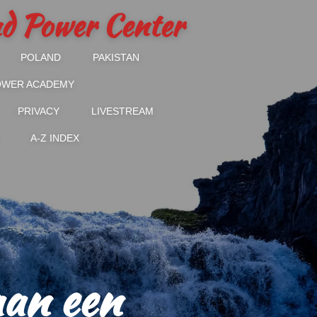
and Power Center
POLAND
PAKISTAN
POWER ACADEMY
PRIVACY
LIVESTREAM
A-Z INDEX
aan een