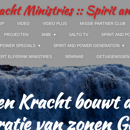
acht Ministries :: Spirit 
OP
VIDEO
VIDEO PLUS
MISSIE PARTNER CLUB
PROJECTEN
ANBI
SALTO TV
SPIRIT AND 
D POWER SPECIALS
SPIRIT AND POWER GENERATION
ERT ELFERINK MINISTRIES
SEMINAR
GETUIGENISSEN
en Kracht bouwt 
atie van zonen G