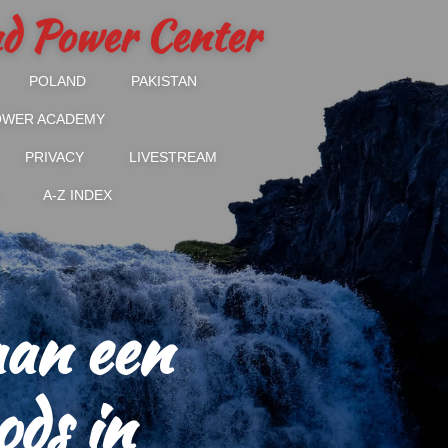
and Power Center
POLAND
PAKISTAN
POWER ACADEMY
PRIVACY
LIVESTREAM
A-Z INDEX
aan een
ods in